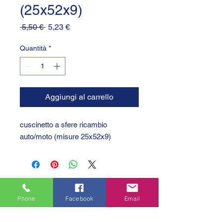
(25x52x9)
Prezzo
Prezzo
 5,50 € 
5,23 €
regolare
scontato
Quantità
*
Aggiungi al carrello
cuscinetto a sfere ricambio 
auto/moto (misure 25x52x9)
Phone
Facebook
Email