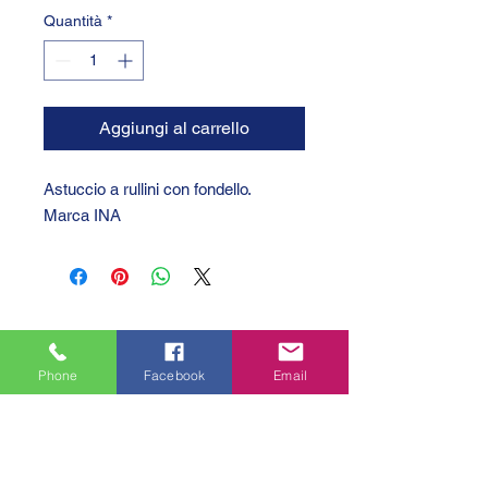
Quantità
*
Aggiungi al carrello
Astuccio a rullini con fondello.
Marca INA
Phone
Facebook
Email
GTC 2004 SRL
VAT/P.IVA/C.F.: IT04239210158
SDI: PPX7BLB