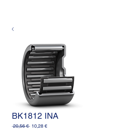
BK1812 INA
Prezzo
Prezzo
 20,56 € 
10,28 €
regolare
scontato