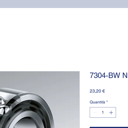
Home
Cuscinetti
Supporti NSK
Guarnizioni OR (o-
7304-BW 
Prezzo
23,20 €
Quantità
*