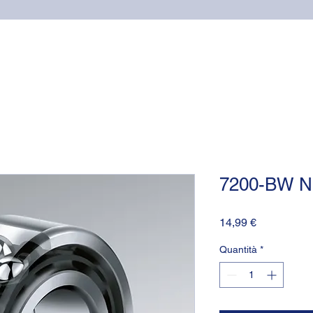
Home
Cuscinetti
Supporti NSK
Guarnizioni OR (o-
7200-BW 
Prezzo
14,99 €
Quantità
*