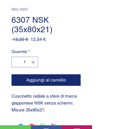
SKU: 6307
6307 NSK
(35x80x21)
Prezzo
Prezzo
 13,20 € 
12,54 €
regolare
scontato
Quantità
*
Aggiungi al carrello
Cuscinetto radiale a sfere di marca
giapponese NSK senza schermi.
Misure 35x80x21.