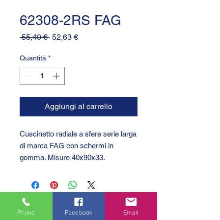
62308-2RS FAG
Prezzo
Prezzo
 55,40 € 
52,63 €
regolare
scontato
Quantità
*
Aggiungi al carrello
Cuscinetto radiale a sfere serie larga
di marca FAG con schermi in
gomma. Misure 40x90x33.
Phone
Facebook
Email