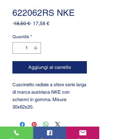
622062RS NKE
Prezzo
Prezzo
 18,50 € 
17,58 €
regolare
scontato
Quantità
*
Aggiungi al carrello
Cuscinetto radiale a sfere serie larga
di marca austriaca NKE con
schermi in gomma. Misure
30x62x20.