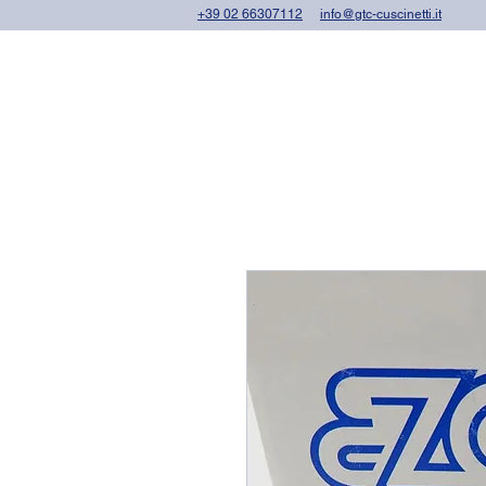
+39 02 66307112
info@gtc-cuscinetti.it