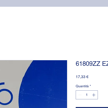
Home
Cuscinetti
Supporti NSK
Guarnizioni OR (o-
61809ZZ E
Prezzo
17,33 €
Quantità
*