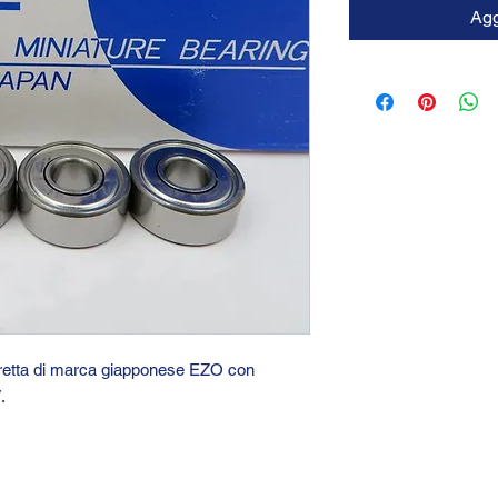
Agg
stretta di marca giapponese EZO con
7.