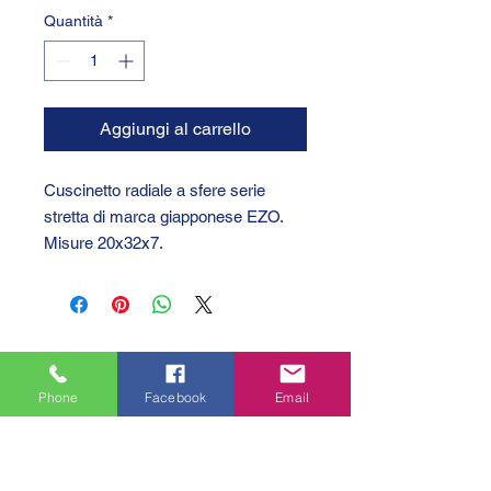
Quantità
*
Aggiungi al carrello
Cuscinetto radiale a sfere serie
stretta di marca giapponese EZO.
Misure 20x32x7.
Phone
Facebook
Email
GTC 2004 SRL
VAT/P.IVA/C.F.: IT04239210158