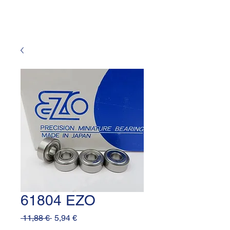
61804 EZO
Prezzo
Prezzo
 11,88 € 
5,94 €
regolare
scontato