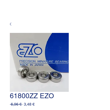
61800ZZ EZO
Prezzo
Prezzo
 6,96 € 
3,48 €
regolare
scontato