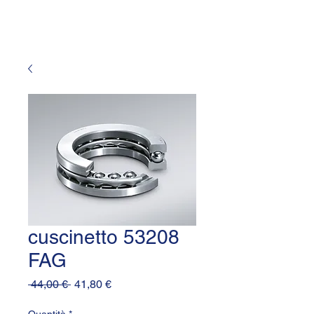
cuscinetto 53208
FAG
Prezzo
Prezzo
 44,00 € 
41,80 €
regolare
scontato