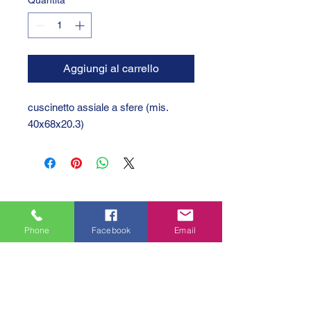
Quantità
*
Aggiungi al carrello
cuscinetto assiale a sfere (mis.
40x68x20.3)
Phone
Facebook
Email
GTC 2004 SRL
VAT/P.IVA/C.F.: IT04239210158
SDI: PPX7BLB
PEC: gtc@arubapec.it