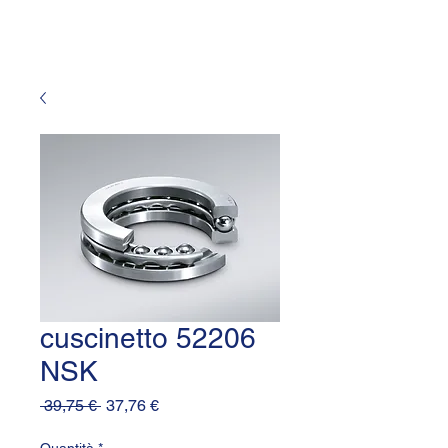
cuscinetto 52206
NSK
Prezzo
Prezzo
 39,75 € 
37,76 €
regolare
scontato