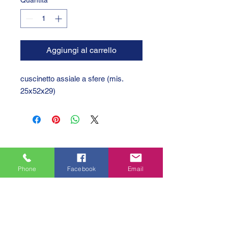
Quantità
*
Aggiungi al carrello
cuscinetto assiale a sfere (mis.
25x52x29)
Phone
Facebook
Email
GTC 2004 SRL
VAT/P.IVA/C.F.: IT04239210158
SDI: PPX7BLB
PEC: gtc@arubapec.it