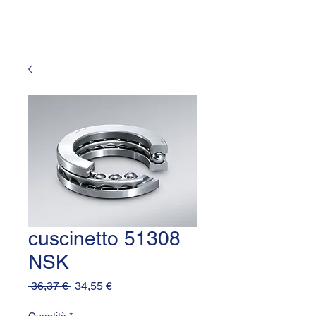
cuscinetto 51308
NSK
Prezzo
Prezzo
 36,37 € 
34,55 €
regolare
scontato