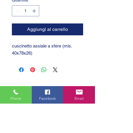
Quantità
*
Aggiungi al carrello
cuscinetto assiale a sfere (mis.
40x78x26)
Phone
Facebook
Email
GTC 2004 SRL
VAT/P.IVA/C.F.: IT04239210158
SDI: PPX7BLB
PEC: gtc@arubapec.it