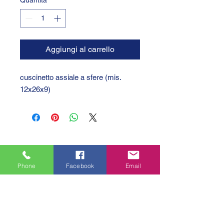
Quantità
*
Aggiungi al carrello
cuscinetto assiale a sfere (mis.
12x26x9)
Phone
Facebook
Email
GTC 2004 SRL
VAT/P.IVA/C.F.: IT04239210158
SDI: PPX7BLB
PEC: gtc@arubapec.it