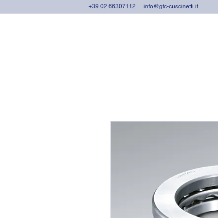
+39 02 66307112
info@gtc-cuscinetti.it