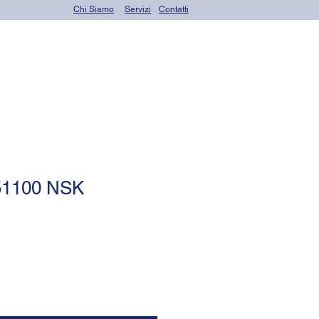
Chi Siamo
Servizi
Contatti
rings)
Altri prodotti
 51100 NSK
zzo
ntato