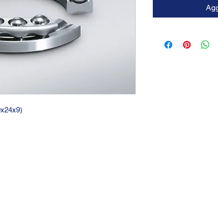
Agg
10x24x9)
GTC 2004 SRL
VAT/P.IVA/C.F.: IT04239210158
SDI: PPX7BLB
PEC: gtc@arubapec.it