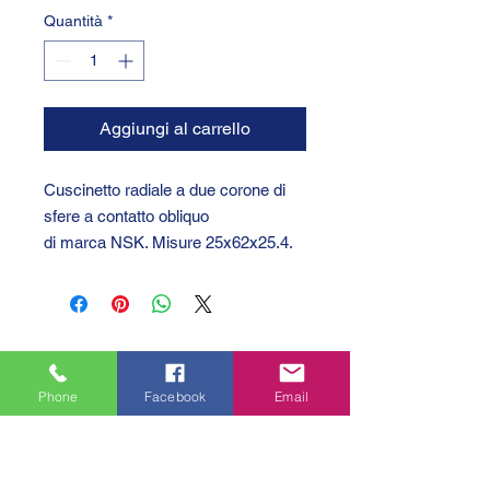
Quantità
*
Aggiungi al carrello
Cuscinetto radiale a due corone di
sfere a contatto obliquo
di marca NSK. Misure 25x62x25.4.
Phone
Facebook
Email
GTC 2004 SRL
VAT/P.IVA/C.F.: IT04239210158