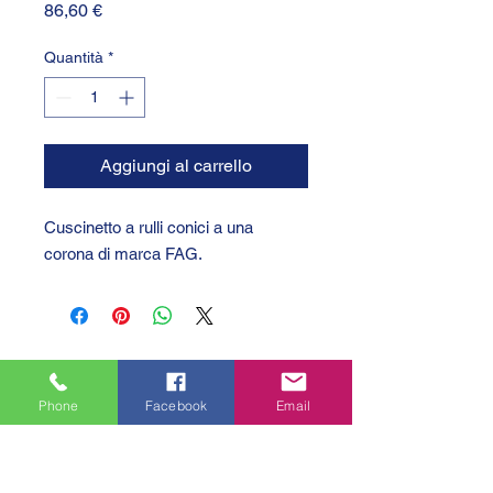
Prezzo
86,60 €
Quantità
*
Aggiungi al carrello
Cuscinetto a rulli conici a una
corona di marca FAG.
Phone
Facebook
Email
GTC 2004 SRL