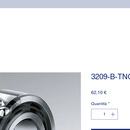
Home
Cuscinetti
Supporti NSK
Guarnizioni OR (o-
3209-B-TN
Prezzo
62,10 €
Quantità
*