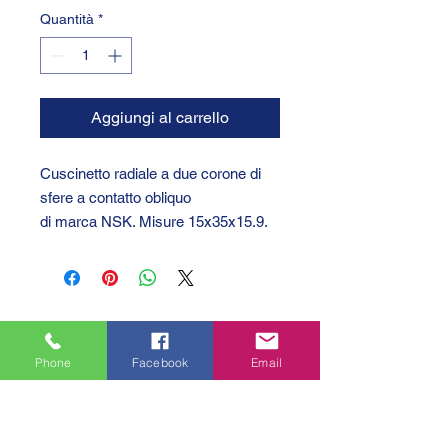
Quantità
*
Aggiungi al carrello
Cuscinetto radiale a due corone di
sfere a contatto obliquo
di marca NSK. Misure 15x35x15.9.
Phone
Facebook
Email
GTC 2004 SRL
VAT/P.IVA/C.F.: IT04239210158