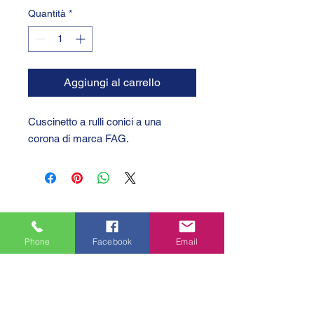
Quantità
*
Aggiungi al carrello
Cuscinetto a rulli conici a una
corona di marca FAG.
Phone
Facebook
Email
GTC 2004 SRL
VAT/P.IVA/C.F.: IT04239210158
SDI: PPX7BLB