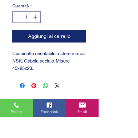
Quantità
*
Aggiungi al carrello
Cuscinetto orientabile a sfere marca
NSK. Gabbia acciaio. Misure
45x85x23.
Phone
Facebook
Email
GTC 2004 SRL
VAT/P.IVA/C.F.: IT04239210158