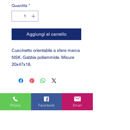
Quantità
*
Aggiungi al carrello
Cuscinetto orientabile a sfere marca
NSK. Gabbia poliammide. Misure
20x47x18.
Phone
Facebook
Email
GTC 2004 SRL
VAT/P.IVA/C.F.: IT04239210158