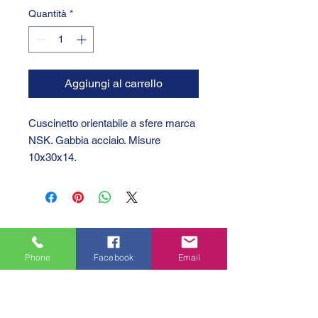
Quantità
*
Aggiungi al carrello
Cuscinetto orientabile a sfere marca
NSK. Gabbia acciaio. Misure
10x30x14.
Phone
Facebook
Email
GTC 2004 SRL
VAT/P.IVA/C.F.: IT04239210158