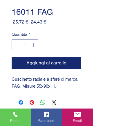
16011 FAG
Prezzo
Prezzo
 25,72 € 
24,43 €
regolare
scontato
Quantità
*
Aggiungi al carrello
Cuscinetto radiale a sfere di marca
FAG. Misure 55x90x11.
Phone
Facebook
Email