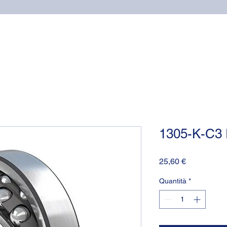
Home
Cuscinetti
Supporti NSK
Guarnizioni OR (o-
1305-K-C3
Prezzo
25,60 €
Quantità
*