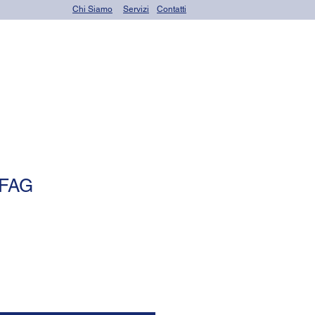
Chi Siamo
Servizi
Contatti
rings)
Altri prodotti
 FAG