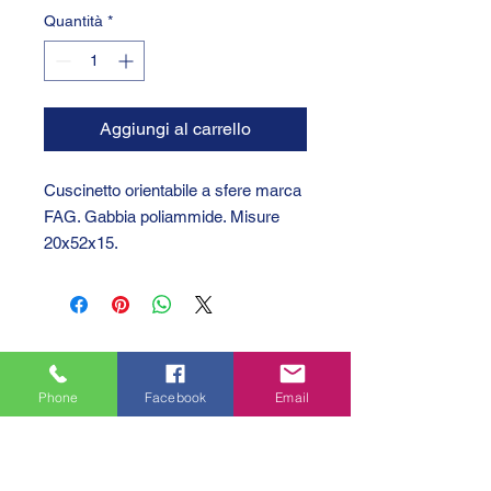
Quantità
*
Aggiungi al carrello
Cuscinetto orientabile a sfere marca
FAG. Gabbia poliammide. Misure
20x52x15.
Phone
Facebook
Email
GTC 2004 SRL
VAT/P.IVA/C.F.: IT04239210158