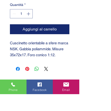
Quantità
*
Aggiungi al carrello
Cuscinetto orientabile a sfere marca
NSK. Gabbia poliammide. Misure
35x72x17. Foro conico 1:12.
Phone
Facebook
Email
GTC 2004 SRL
VAT/P.IVA/C.F.: IT04239210158