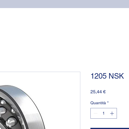
Home
Cuscinetti
Supporti NSK
Guarnizioni OR (o-
1205 NSK
Prezzo
25,44 €
Quantità
*