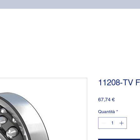
Home
Cuscinetti
Supporti NSK
Guarnizioni OR (o-
11208-TV 
Prezzo
67,74 €
Quantità
*