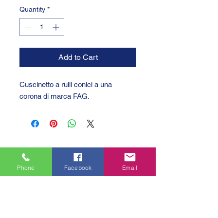
Quantity
*
Add to Cart
Cuscinetto a rulli conici a una
corona di marca FAG.
Phone
Facebook
Email
GTC 2004 SRL
VAT/P.IVA/C.F.: IT04239210158
SDI: PPX7BLB